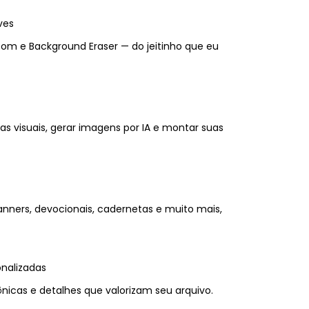
ves
room e Background Eraser — do jeitinho que eu
ias visuais, gerar imagens por IA e montar suas
anners, devocionais, cadernetas e muito mais,
nalizadas
icas e detalhes que valorizam seu arquivo.