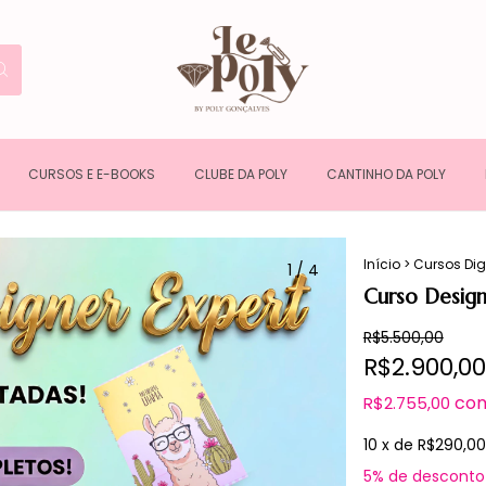
CURSOS E E-BOOKS
CLUBE DA POLY
CANTINHO DA POLY
Início
>
Cursos Dig
1
/
4
Curso Desig
R$5.500,00
R$2.900,00
co
R$2.755,00
10
x de
R$290,00
5% de desconto