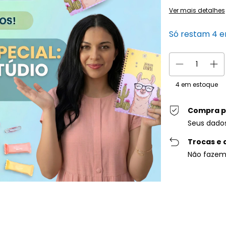
Ver mais detalhes
Só restam
4
e
4
em estoque
Compra p
Seus dado
Trocas e 
Não fazem