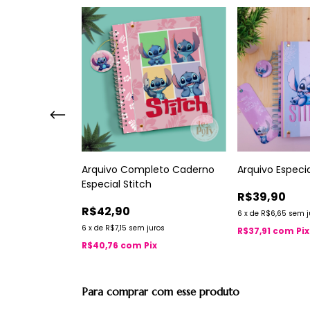
 Agenda
Arquivo Completo Caderno
Arquivo Especia
ica(Rugrats)
Especial Stitch
R$39,90
R$42,90
6
x
de
R$6,65
sem j
ros
6
x
de
R$7,15
sem juros
R$37,91
com
Pix
x
R$40,76
com
Pix
Para comprar com esse produto