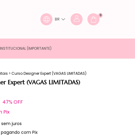
0
BR
INSTITUCIONAL (IMPORTANTE)
itais
>
Curso Designer Expert (VAGAS LIMITADAS)
ner Expert (VAGAS LIMITADAS)
47
% OFF
m
Pix
sem juros
pagando com Pix