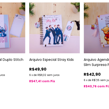
l Duplo Stitch
Arquivo Especial Stray Kids
Arquivo Agend
Slim Surpresa 
R$49,90
R$42,90
uros
6
x
de
R$8,32
sem juros
6
x
de
R$7,15
sem ju
R$47,41
com
Pix
R$40,76
com
Pi