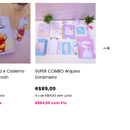
a e Caderno
PAC Caderno 
SUPER COMBO Arquivo
Pooh
Especial Angél
Dorameira
R$42,90
R$89,00
ros
6
x
de
R$7,15
sem j
6
x
de
R$14,83
sem juros
x
R$40,76
com
P
R$84,55
com
Pix